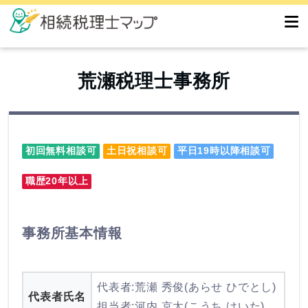
荒瀬税理士事務所
初回無料相談可
土日祝相談可
平日19時以降相談可
職歴20年以上
事務所基本情報
代表者:荒瀬 秀俊(あらせ ひでとし)
代表者氏名
担当者:河内 京太(こうち けいた)