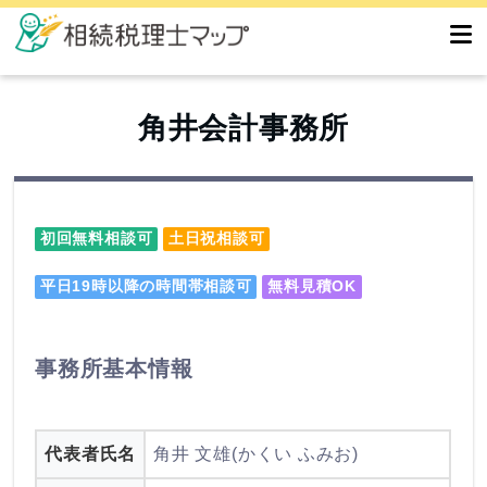
角井会計事務所
初回無料相談可
土日祝相談可
平日19時以降の時間帯相談可
無料見積OK
事務所基本情報
代表者氏名
角井 文雄(かくい ふみお)