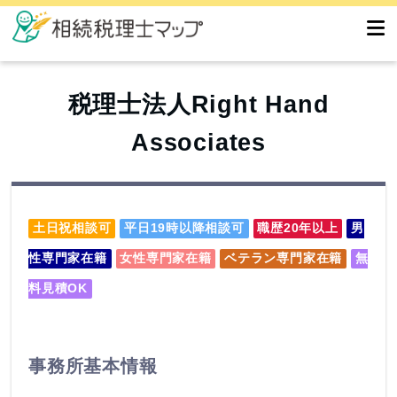
税理士法人Right Hand
Associates
土日祝相談可
平日19時以降相談可
職歴20年以上
男
性専門家在籍
女性専門家在籍
ベテラン専門家在籍
無
料見積OK
事務所基本情報