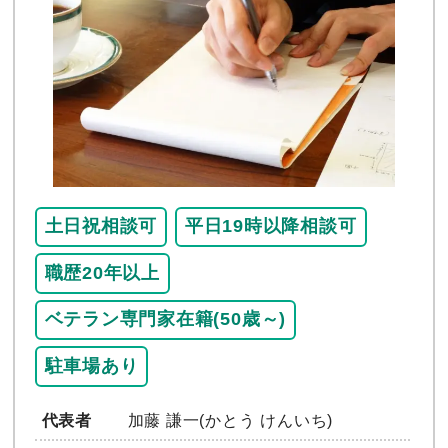
土日祝相談可
平日19時以降相談可
職歴20年以上
ベテラン専門家在籍(50歳～)
駐車場あり
代表者
加藤 謙一(かとう けんいち)