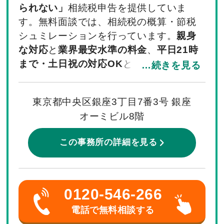
られない」
相続税申告を提供していま
す。無料面談では、相続税の概算・節税
シュミレーションを行っています。
親身
な対応
と
業界最安水準の料金
、
平日21時
まで・土日祝の対応OK
と相談のしやすさ
…続きを見る
が特徴です。
東京都中央区銀座3丁目7番3号 銀座
オーミビル8階
この事務所の詳細を見る
0120-546-266
電話で無料相談する