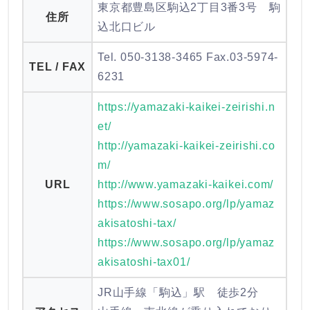
東京都豊島区駒込2丁目3番3号 駒
住所
込北口ビル
Tel. 050-3138-3465 Fax.03-5974-
TEL / FAX
6231
https://yamazaki-kaikei-zeirishi.n
et/
http://yamazaki-kaikei-zeirishi.co
m/
URL
http://www.yamazaki-kaikei.com/
https://www.sosapo.org/lp/yamaz
akisatoshi-tax/
https://www.sosapo.org/lp/yamaz
akisatoshi-tax01/
JR山手線「駒込」駅 徒歩2分