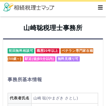
山崎聡税理士事務所
初回無料相談可
職歴20年以上
ベテラン専門家在籍
(50歳～)
駅近(徒歩5分以内)
無料見積り可
事務所基本情報
代表者氏名
山崎 聡(やまざき さとし)