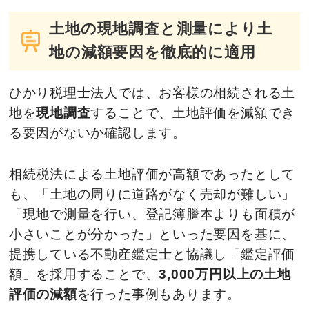
ヨコに動かせます
ヨコに動かせます
ヨコに動かせます
土地の現地調査と測量により土
地の減額要因を徹底的に適用
ひかり税理士法人では、お客様の相続される土
地を
現地調査
することで、土地評価を減額でき
る要因がないか確認します。
相続税法による土地評価が高額であったとして
も、「土地の周りに道路がなく売却が難しい」
「現地で測量を行い、登記簿謄本よりも面積が
小さいことが分かった」といった要因を基に、
提携している不動産鑑定士と協議し「鑑定評価
額」を採用することで、
3,000万円以上の土地
評価の減額
を行った事例もあります。